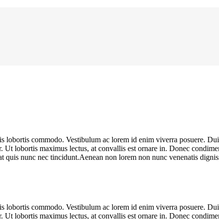
ulis lobortis commodo. Vestibulum ac lorem id enim viverra posuere. D
r. Ut lobortis maximus lectus, at convallis est ornare in. Donec condimen
pat quis nunc nec tincidunt.Aenean non lorem non nunc venenatis dignissi
ulis lobortis commodo. Vestibulum ac lorem id enim viverra posuere. D
r. Ut lobortis maximus lectus, at convallis est ornare in. Donec condimen