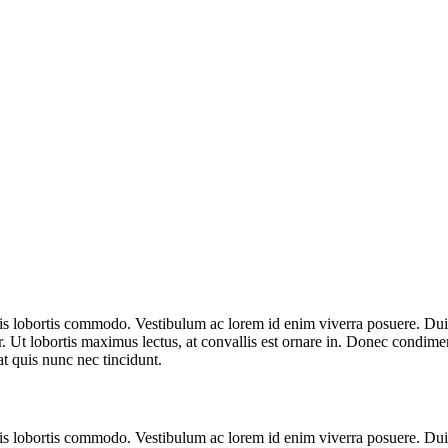
ulis lobortis commodo. Vestibulum ac lorem id enim viverra posuere. D
r. Ut lobortis maximus lectus, at convallis est ornare in. Donec condimen
at quis nunc nec tincidunt.
ulis lobortis commodo. Vestibulum ac lorem id enim viverra posuere. D