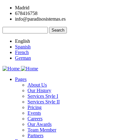
Skip
Madrid
to
678416758
main
info@paradisosistemas.es
content
Search
English
Spanish
French
German
Pages
About Us
Main
Our History
navigation
Services Style I
Services Style II
Pricing
Events
Careers
Our Awards
Team Member
Partners