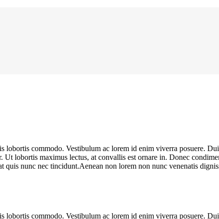
ulis lobortis commodo. Vestibulum ac lorem id enim viverra posuere. D
r. Ut lobortis maximus lectus, at convallis est ornare in. Donec condimen
pat quis nunc nec tincidunt.Aenean non lorem non nunc venenatis dignissi
ulis lobortis commodo. Vestibulum ac lorem id enim viverra posuere. D