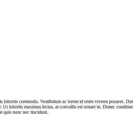
ulis lobortis commodo. Vestibulum ac lorem id enim viverra posuere. D
r. Ut lobortis maximus lectus, at convallis est ornare in. Donec condimen
at quis nunc nec tincidunt.