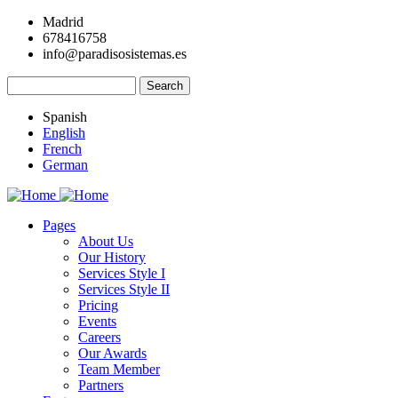
Skip
Madrid
to
678416758
main
info@paradisosistemas.es
content
Search
Spanish
English
French
German
Pages
About Us
Main
Our History
navigation
Services Style I
Services Style II
Pricing
Events
Careers
Our Awards
Team Member
Partners